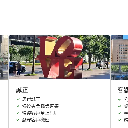
誠正
客
忠實誠正
恪遵專業職業道德
恪遵客戶至上原則
嚴守客戶機密