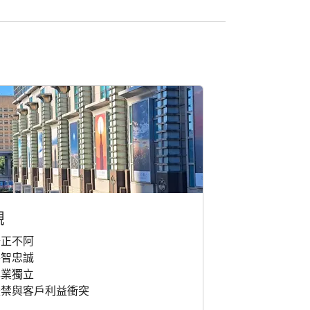
觀
公正不阿
睿智忠誠
專業獨立
嚴禁與客戶利益衝突